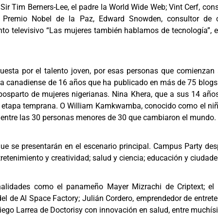
 Sir Tim Berners-Lee, el padre la World Wide Web; Vint Cerf, consi
 Premio Nobel de la Paz, Edward Snowden, consultor de c
o televisivo “Las mujeres también hablamos de tecnología”, el
esta por el talento joven, por esas personas que comienzan 
, la canadiense de 16 años que ha publicado en más de 75 blogs 
posparto de mujeres nigerianas. Nina Khera, que a sus 14 años 
na etapa temprana. O William Kamkwamba, conocido como el niñ
 entre las 30 personas menores de 30 que cambiaron el mundo.
ue se presentarán en el escenario principal. Campus Party de
ntretenimiento y creatividad; salud y ciencia; educación y ciuda
nalidades como el panameño Mayer Mizrachi de Criptext; el h
l de Al Space Factory; Julián Cordero, emprendedor de entreten
Diego Larrea de Doctorisy con innovación en salud, entre muchís