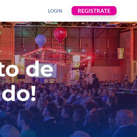
to de
ndo!