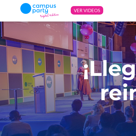
¡Lle
rei